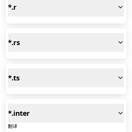
*
.r
*
.rs
*
.ts
*
.inter
翻译