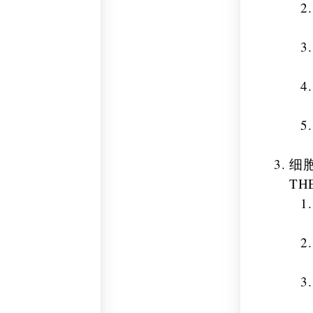
细
THE