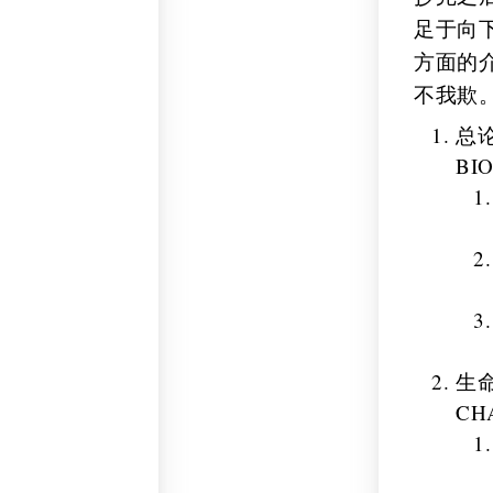
足于向
方面的
不我欺
总
BIO
生
CH