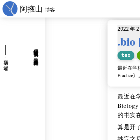
阿掖山
博客
2022 年 2
.bi
——
保持译者光荣与骄傲的办法，就是译者本人保持谦卑。
tex
李康，译者
最近在学校书店
Pract
最近在学校
Biolo
的书实
算是开
抄完之