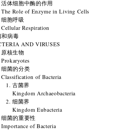
活体细胞中酶的作用
The Role of Enzyme in Living Cells
细胞呼吸
Cellular Respiration
菌和病毒
CTERIA AND VIRUSES
原核生物
Prokaryotes
细菌的分类
Classification of Bacteria
古菌界
Kingdom Archaeobacteria
细菌界
Kingdom Eubacteria
细菌的重要性
Importance of Bacteria