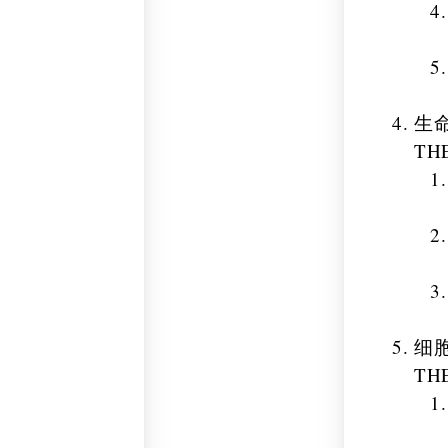
生
TH
细
TH