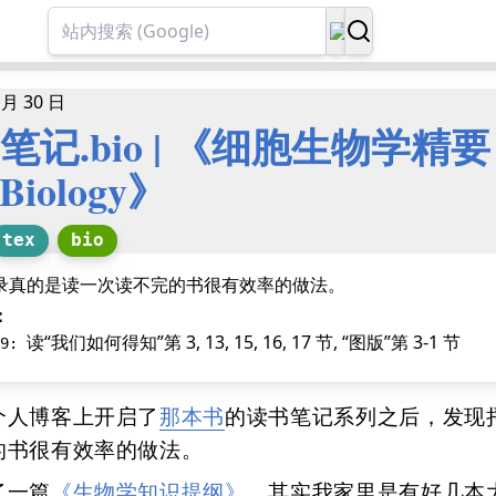
 月 30 日
记.bio | 《细胞生物学精要 Es
 Biology》
tex
bio
录真的是读一次读不完的书很有效率的做法。
：
读“我们如何得知”第 3, 13, 15, 16, 17 节, “图版”第 3-1 节
9
:
个人博客上开启了
那本书
的读书笔记系列之后，发现
的书很有效率的做法。
了一篇
《生物学知识提纲》
，其实我家里是有好几本