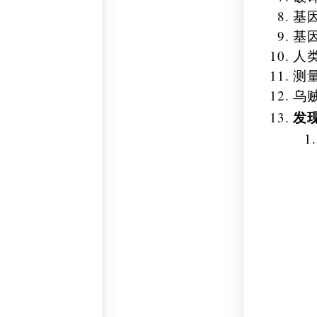
基因
基
人
测
乌
发