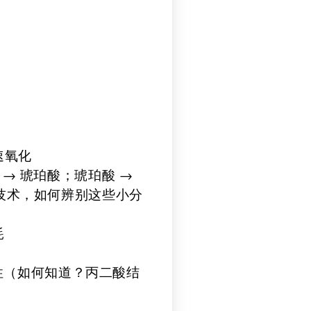
速氧化
 → 琥珀酸；琥珀酸 →
谱技术，如何辨别这些小分
耗
性（如何知道？丙二酸结