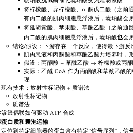
将柠檬酸、异柠檬酸、α-酮戊二酸（之前
有丙二酸的肌肉细胞悬浮液后，琥珀酸会
将延胡索酸、苹果酸、草酰乙酸（之前通
也
丙二酸的肌肉细胞悬浮液后，琥珀酸
会
结论/假设：下游存在一个反应，使得最下游反
肌肉悬液和丙酮酸和草酰乙酸共培养时，
假设：丙酮酸 + 草酰乙酸 → 柠檬酸或丙酮
实际：乙酰 CoA 作为丙酮酸和草酰乙酸
现
现有技术：放射性标记物 + 质谱法
放射性标记物
质谱法
渗透偶联如何驱动 ATP 合成
踪蛋白质和囊泡运输
定位到特定细胞器的蛋白含有特定“信号序列”，信