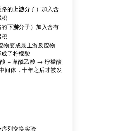
上游
通路的
分子）加入含
累积
下游
路的
分子）加入含有
累积
应物变成最上游反应物
形成了柠檬酸
酸 + 草酰乙酸 → 柠檬酸
的中间体，十年之后才被发
号序列交换实验