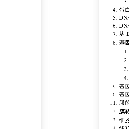
蛋
DN
D
从
基
基
基
膜
膜
细
线