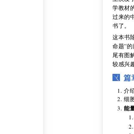
学教材
过来的
书了。
这本书
命题”
尾有图
较感兴
篇
介
细
能