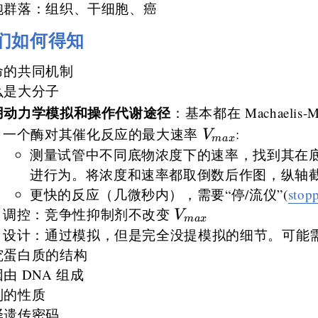
胞群落：组织、干细胞、癌
们如何得知
命的共同机制
么是大分子
用动力学模拟和操作代谢途径
：基本都在 Machaelis
V_{max}
一个酶对其催化反应的最大速率
:
V
ma
x
测量试管中不同底物浓度下的速率，找到其在
进行为。将浓度和速率都取倒数后作图，纵轴截距
更快的反应（几微秒内），需要“停/流仪”(
stop
V_{max}
调控：竞争性抑制剂不改变
V
ma
x
设计：通过模拟，但是完全没提模拟的细节。可能需要看
究蛋白质的结构
由 DNA 组成
制的性质
译遗传密码