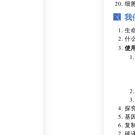
细
我
生
什
使
探
基因
复
破