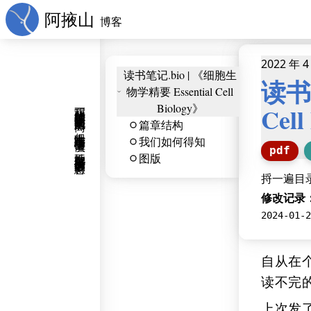
阿掖山
博客
2022 年 4
读书笔记.bio | 《细胞生
读书笔
物学精要 Essential Cell
程丽华的一席话拉近了叶文洁与她的距离，但叶文洁在灾难中学会了谨慎，她不敢贸然接受这份奢侈的善意。
Biology》
Cell
篇章结构
我们如何得知
pdf
图版
捋一遍目
修改记录
2024-01-2
自从在
读不完
上次发