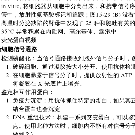
in vitro, 将细胞器从细胞中分离出来，和携带
管中，放射性氨基酸标记和追踪；图15-29 (B) 没
高温时分泌缺陷的酵母中发现了 25 种和胞吐有关的
35°C 异常积累在内质网、高尔基体、囊泡中
荧光蛋白视频
析细胞信号通路
检测磷酸化：当信号通路接收到胞外信号分子时，
破碎细胞、通过凝胶按大小分开、使用抗体检
在细胞暴露于信号分子时，提供放射性的 AT
将凝胶在 X 光底片上曝光。
鉴定相互作用蛋白：
免疫共沉淀：用抗体抓住特定的蛋白，如果其
结合蛋白也会沉淀
DNA 重组技术：构建一系列突变蛋白，可以
点。使用此种方法时，细胞内不能有对信号分
做到？）