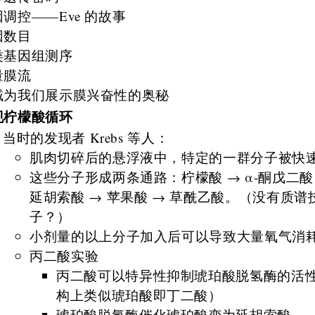
调控——Eve 的故事
因数目
类基因组测序
量膜流
贼为我们展示膜兴奋性的奥秘
现柠檬酸循环
当时的发现者 Krebs 等人：
肌肉切碎后的悬浮液中，特定的一群分子被快
这些分子形成两条通路：柠檬酸 → α-酮戊二酸
延胡索酸 → 苹果酸 → 草酰乙酸。（没有质
子？）
小剂量的以上分子加入后可以导致大量氧气消
丙二酸实验
丙二酸可以特异性抑制琥珀酸脱氢酶的活
构上类似琥珀酸即丁二酸）
琥珀酸脱氢酶催化琥珀酸变为延胡索酸