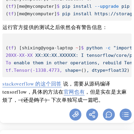
(
tf
)[me@mycomputer]
$
 pip
 install
 --upgrade
 pip
(
tf
)[me@mycomputer]
$
 pip
 install
 https://storag
运行官方提供的测试之后依然会有警告信息：
(
tf
) [shixing@yoga-laptop 
~
]
$
 python
 -c
 "import
20XX-XX-XX
 XX:XX:XX.XXXXXX:
 I
 tensorflow/core/p
To
 enable
 them
 in
 other
 operations,
 rebuild
 Ten
tf.Tensor(-1338.4773,
 shape=
()
,
 dtype=float32
)
stackoverflow 的这个回答
说，需要从源码编译
tensorflow，具体的方法在
官网也有
，但是实在是太麻
烦了，
（还是鸽了）
下次单独写成一篇吧。