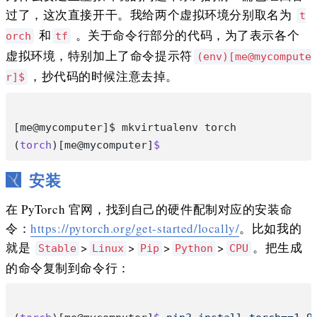
过了，这次直接开干。我给两个虚拟环境分别取名为
t
和
。关于命令行部分的代码，为了表示各个
orch
tf
虚拟环境，特别加上了命令提示符
(env)[me@mycompute
，抄代码的时候注意去掉。
r]$
[me@mycomputer]$ mkvirtualenv torch
(
torch
)[me@mycomputer]
$
安装
在 PyTorch 官网，找到自己的硬件配制对应的安装命
令：
https://pytorch.org/get-started/locally/
。比如我的
就是
>
>
>
>
。把生成
Stable
Linux
Pip
Python
CPU
的命令复制到命令行：