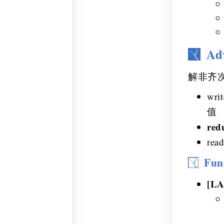
Ad
解非齐次
writ
值
red
read
Fun
[LA