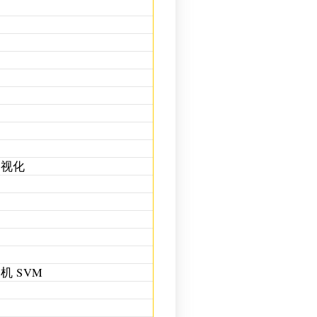
换
可视化
间
 SVM