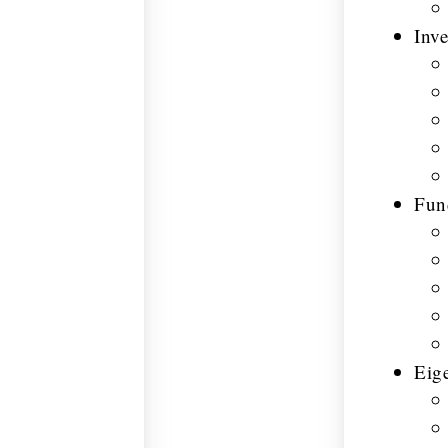
Inv
Fun
Eig