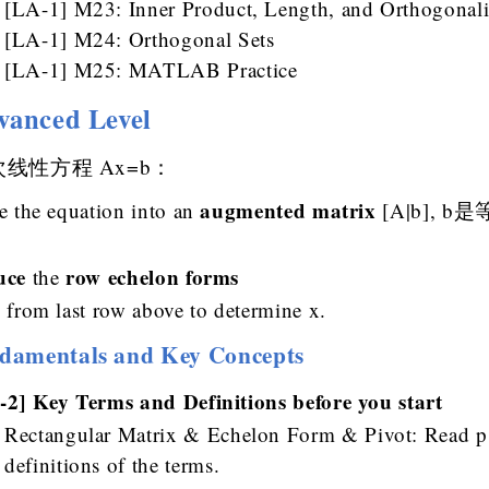
[LA-1] M23: Inner Product, Length, and Orthogonali
[LA-1] M24: Orthogonal Sets
[LA-1] M25: MATLAB Practice
vanced Level
线性方程 Ax=b：
augmented matrix
e the equation into an
[A|b],
uce
row echelon forms
the
 from last row above to determine x.
damentals and Key Concepts
-2] Key Terms and Definitions before you start
Rectangular Matrix & Echelon Form & Pivot: Read p.
definitions of the terms.