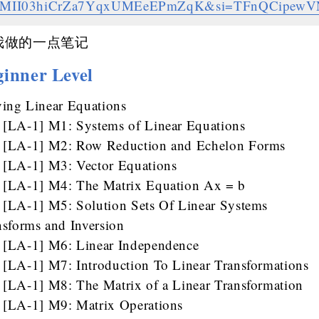
4MII03hiCrZa7YqxUMEeEPmZqK&si=TFnQCipew
我做的一点笔记
ginner Level
ving Linear Equations
[LA-1] M1: Systems of Linear Equations
[LA-1] M2: Row Reduction and Echelon Forms
[LA-1] M3: Vector Equations
[LA-1] M4: The Matrix Equation Ax = b
[LA-1] M5: Solution Sets Of Linear Systems
nsforms and Inversion
[LA-1] M6: Linear Independence
[LA-1] M7: Introduction To Linear Transformations
[LA-1] M8: The Matrix of a Linear Transformation
[LA-1] M9: Matrix Operations