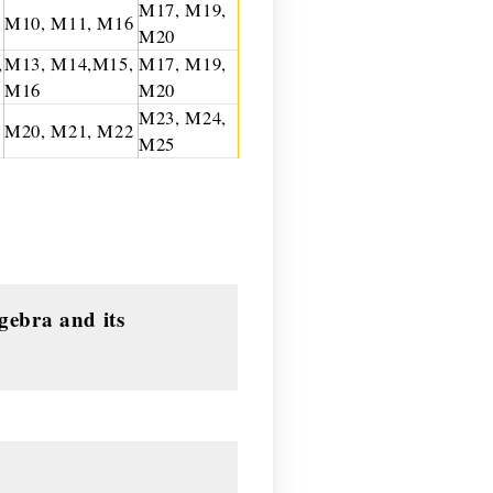
M17, M19,
M10, M11, M16
M20
,
M13, M14,M15,
M17, M19,
M16
M20
M23, M24,
M20, M21, M22
M25
gebra and its