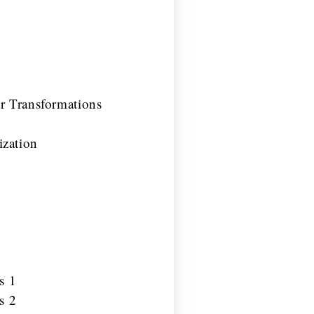
r Transformations
ization
s 1
s 2