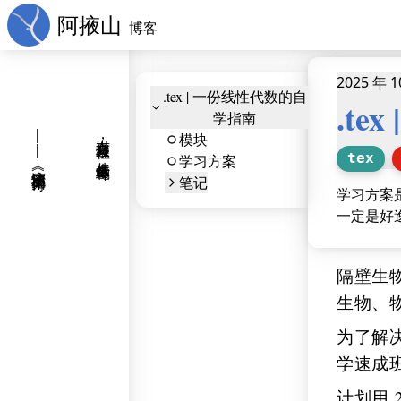
阿掖山
博客
2025 年 1
.tex | 一份线性代数的自
.t
学指南
——
岂有文章倾社稷，从来佞幸覆乾坤
模块
tex
学习方案
廖沫沙《挽邓拓诗》
笔记
学习方案
一定是好
隔壁生
生物、
为了解
学速成班 (
计划用