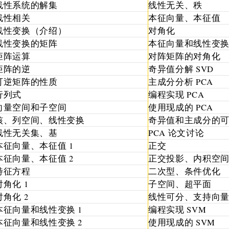
线性系统的解集
线性无关、秩
线性相关
本征向量、本征值
线性变换（介绍）
对角化
线性变换的矩阵
本征向量和线性变
矩阵运算
对阵矩阵的对角化
矩阵的逆
奇异值分解 SVD
可逆矩阵的性质
主成分分析 PCA
行列式
编程实现 PCA
向量空间和子空间
使用现成的 PCA
核、列空间、线性变换
奇异值和主成分的
线性无关集、基
PCA 论文讨论
本征向量、本征值 1
正交
本征向量、本征值 2
正交投影、内积空
特征方程
二次型、条件优化
对角化 1
子空间、超平面
对角化 2
线性可分、支持向量机
本征向量和线性变换 1
编程实现 SVM
本征向量和线性变换 2
使用现成的 SVM