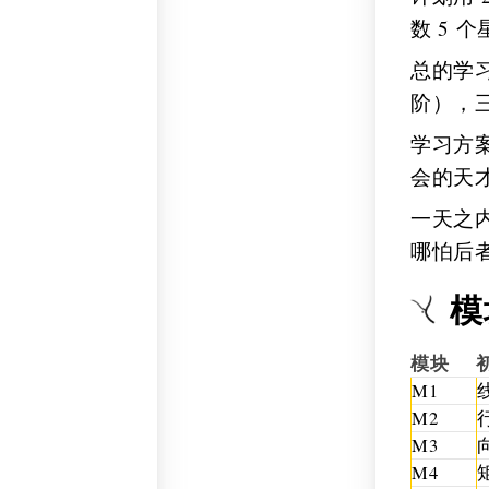
数 5 
总的学
阶），三
学习方
会的天
一天之
哪怕后
模
模块
M1
M2
M3
M4