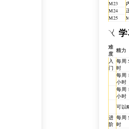
M23
M24
M25
学
难
精力
度
入
每周 
门
时
每周 
小时
每周 
小时
可以
进
每周 
阶
时