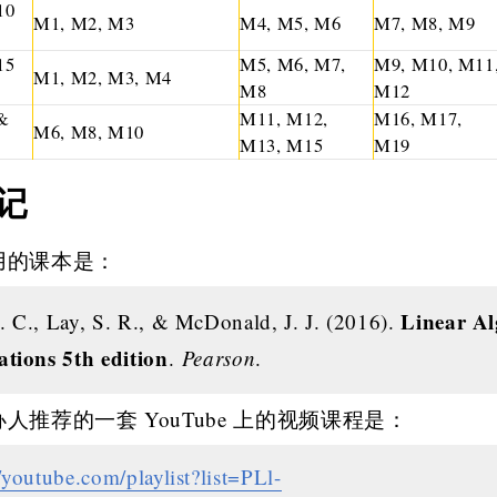
10
M1, M2, M3
M4, M5, M6
M7, M8, M9
15
M5, M6, M7,
M9, M10, M11
M1, M2, M3, M4
M8
M12
&
M11, M12,
M16, M17,
M6, M8, M10
M13, M15
M19
记
用的课本是：
Linear Al
. C., Lay, S. R., & McDonald, J. J. (2016).
ations 5th edition
.
Pearson
.
人推荐的一套 YouTube 上的视频课程是：
//youtube.com/playlist?list=PLl-