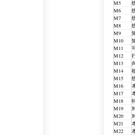
M5
M6
M7
M8
M9
M10
M11
M12
M13
M14
M15
M16
M17
M18
M19
M20
M21
M22