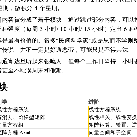
个星期，微积分 4 个星期。
习内容被分成了若干模块，通过跳过部分内容，可以
种强度（每周 5 小时/ 10 小时/ 15 小时）定出 6
案是最有价值的。很多“民间科学家”或是思而不学则
才传说，并不一定是好逸恶劳，可能只是不得其法。
内通宵达旦听起来很唬人，但每个工作日坚持一小时
者甚至不耽误周末和假期。
块
初学
进阶
线性方程系统
线性方程系统
行消去、阶梯型矩阵
线性相关、线性变
向量方程组
矩阵运算、转置、
矩阵方程 Ax=b
向量空间和子空间