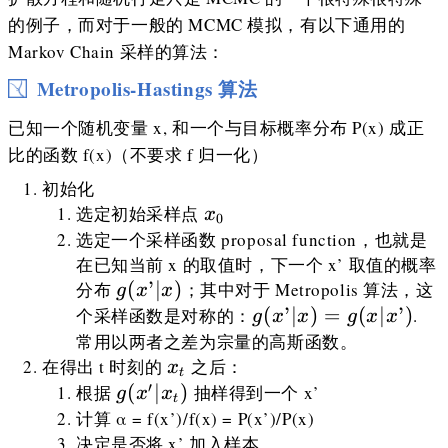
的例子，而对于一般的 MCMC 模拟，有以下通用的
Markov Chain 采样的算法：
Metropolis-Hastings 算法
已知一个随机变量 x, 和一个与目标概率分布 P(x) 成正
比的函数 f(x)（不要求 f 归一化）
初始化
x_0
选定初始采样点
x
0
选定一个采样函数 proposal function，也就是
在已知当前 x 的取值时，下一个 x’ 取值的概率
g(x’\vert
(
’∣
)
分布
；其中对于 Metropolis 算法，这
g
x
x
x)
g(x’\vert
(
’∣
)
=
(
∣
’
)
个采样函数是对称的：
.
g
x
x
g
x
x
x)=g(x\vert
常用以两者之差为宗量的高斯函数。
x’)
x_t
在得出 t 时刻的
之后：
x
t
′
g(x'\vert
(
∣
)
根据
抽样得到一个 x’
g
x
x
t
x_t)
计算 α = f(x’)/f(x) = P(x’)/P(x)
决定是否将 x’ 加入样本