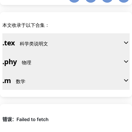
1}\}_{k\ge i})
本文收录于以下合集：
.
tex
科学类说明文
.
phy
物理
.
m
数学