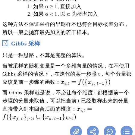
如果 α ≥ 1, 直接加入
如果 α < 1, 以 α 为概率加入
这种方法不保证采样的早期样本也符合目标概率分布，
所以一般会抛弃最先加入的若干样本。
Gibbs 采样
只是一种思路，不算是完整的算法。
当被采样的随机变量是一个多维向量的情况，在不使用
Gibbs 采样的情况下，在迭代的某一步骤 t，每个分量都
x_{i,t}=f(\
=
({
})
应该是前一步骤的函数：
x
f
x
,
,
−
1
i
t
j
t
{x_{j,\ t-
而 Gibbs 采样就是说，不必让每个维度 i 都根据前一个
1}\})
步骤的分量来取值，可以把当前 t 已经取样出来的分量
x_{i,t}=f(\
=
直接带入到本回合后面的维度：
x
,
i
t
{x_{j,\
({
}
∪
{
}
)
f
x
x
,
<
,
−
1
≥
j
t
j
i
k
t
k
i
t}\}_{j<i}\cup\
{x_{k,\ t-