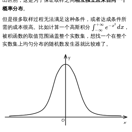
概率分布
。
但是很多取样过程无法满足这种条件，或者达成条件所
+
∞
2
\int_{-
−
需的成本很高。比如计算一个高斯积分
，
x
∫
e
d
x
−
∞
\infty}^{+\in
被积函数的取值范围涵盖整个实数集，想找一个在整个
x^2}dx
实数集上均匀分布的随机数发生器就比较难了。