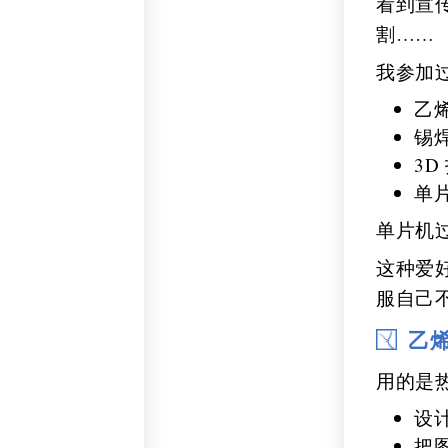
看到宣传
割……
我参加
乙烯基
锡
3D
单片
单片机
这种爱
服自己
乙烯基
用的是热转移
设
把