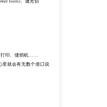
 tools)、激光切
 打印、缝纫机……
心里就会有无数个借口说