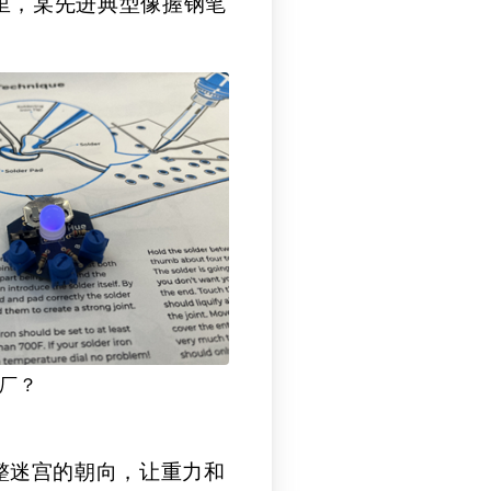
里，某先进典型像握钢笔
子厂？
整迷宫的朝向，让重力和