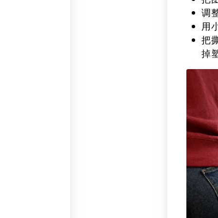
调
用
把
掉