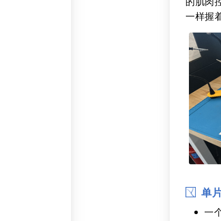
的肌肉
一样握
单
一