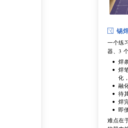
锡
一个练习
器、3
焊
焊
化
融
待
焊
即
难点在