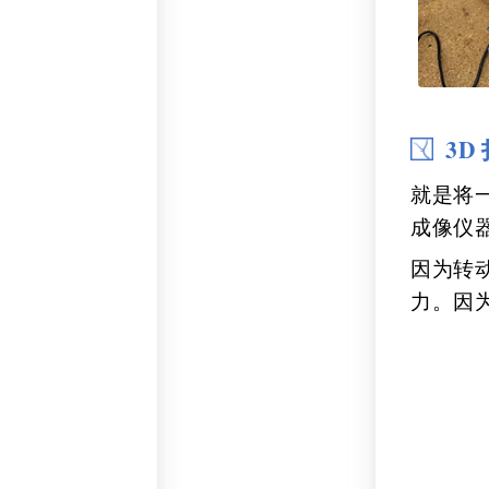
3D
就是将
成像仪
因为转
力。因