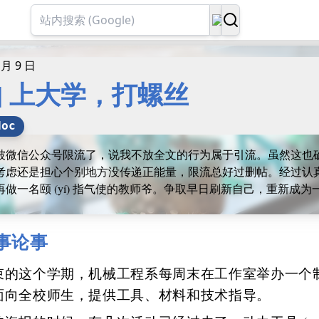
 月 9 日
d | 上大学，打螺丝
doc
被微信公众号限流了，说我不放全文的行为属于引流。虽然这也
考虑还是担心个别地方没传递正能量，限流总好过删帖。经过认
再做一名颐 (yí) 指气使的教师爷。争取早日刷新自己，重新成
事论事
束的这个学期，机械工程系每周末在工作室举办一个
面向全校师生，提供工具、材料和技术指导。