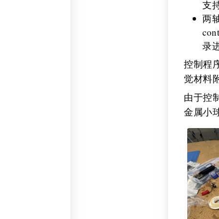
支
两轴
co
录
控制程
觉材料
由于控
金属小