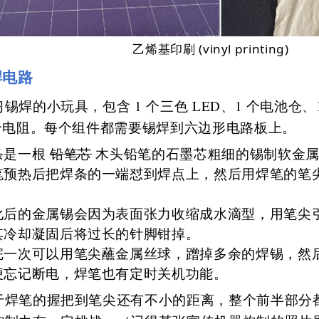
乙烯基印刷 (vinyl printing)
焊电路
锡焊的小玩具，包含 1 个三色 LED、1 个电池仓、
 个电阻。每个组件都需要锡焊到六边形电路板上。
条是一根
铅笔芯
木头铅笔的石墨芯粗细的锡制软金
笔预热后把焊条的一端怼到焊点上，然后用焊笔的笔
，
化后的金属锡会因为表面张力收缩成水滴型，用笔尖
其冷却凝固后将过长的针脚钳掉。
完一次可以用笔尖蘸金属丝球，蹭掉多余的焊锡，然
便忘记断电，焊笔也有定时关机功能。
于焊笔的握把到笔尖还有不小的距离，整个前半部分