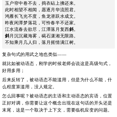
玉户帘中卷不去，捣衣砧上拂还来。

此时相望不相闻，愿逐月华流照君。

鸿雁长飞光不度，鱼龙潜跃水成文。

昨夜闲潭梦落花，可怜春半不还家。

江水流春去欲尽，江潭落月复西
斜
斜
月沉沉藏海雾，碣石潇湘无限路。

复杂句式的用武之地也类似——
就比如被动语态，刚学的时候老师会说这是高级句式，
好用多用；
后来反转了，被动语态不能滥用，但是为什么不能，什
么程度算滥用，没人规定。
怎么回事呢？被动语态的主语和主动语态的宾语，位置
正好对调，你需要让这个概念出现在这句话的开头还是
末尾，这是一个取决于上下文，需要临机应变的问题。