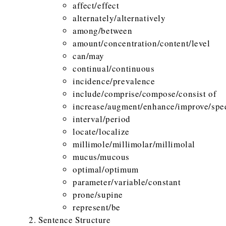
affect/effect
alternately/alternatively
among/between
amount/concentration/content/level
can/may
continual/continuous
incidence/prevalence
include/comprise/compose/consist of
increase/augment/enhance/improve/spe
interval/period
locate/localize
millimole/millimolar/millimolal
mucus/mucous
optimal/optimum
parameter/variable/constant
prone/supine
represent/be
Sentence Structure