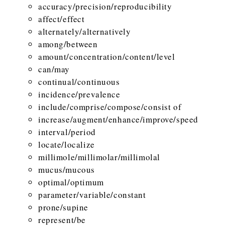
accuracy/precision/reproducibility
affect/effect
alternately/alternatively
among/between
amount/concentration/content/level
can/may
continual/continuous
incidence/prevalence
include/comprise/compose/consist of
increase/augment/enhance/improve/speed
interval/period
locate/localize
millimole/millimolar/millimolal
mucus/mucous
optimal/optimum
parameter/variable/constant
prone/supine
represent/be