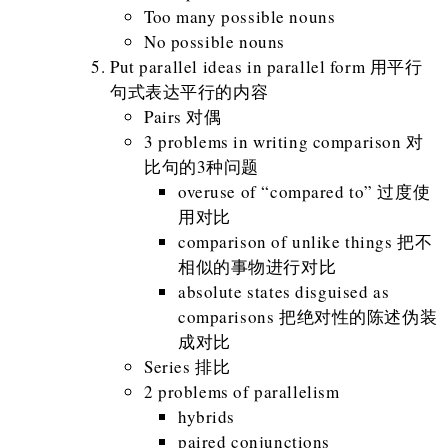
Too many possible nouns
No possible nouns
Put parallel ideas in parallel form 用平行
句式表达平行的内容
Pairs 对偶
3 problems in writing comparison 对
比句的3种问题
overuse of “compared to” 过度使
用对比
comparison of unlike things 把不
相似的事物进行对比
absolute states disguised as
comparisons 把绝对性的陈述伪装
成对比
Series 排比
2 problems of parallelism
hybrids
paired conjunctions