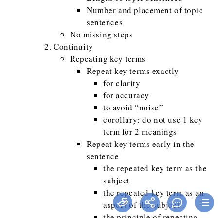
Number and placement of topic
sentences
No missing steps
Continuity
Repeating key terms
Repeat key terms exactly
for clarity
for accuracy
to avoid “noise”
corollary: do not use 1 key
term for 2 meanings
Repeat key terms early in the
sentence
the repeated key term as the
subject
the repeated key term as an
aspect of the subject
the principle of repeating