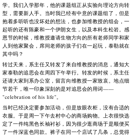
学。我们入学那年，他的课题组正从实验向理论方向转
型，需要新人手。当时我已经有中意的课题组了，但是
抱着多听听也没坏处的想法，也参加维教授的组会，一
起听的还有陈豪和一个伊朗女生，以及本科生松岩。感
恩节的时候，维教授邀请生物方向的所有老师同学和家
人到他家聚会，席间老师的孩子们在一起玩，泰勒就在
其中吗？
转过天来，系主任又转发了来自维教授的消息，通知大
家泰勒的追思会在周四下午举行。转发的时候，系主任
还请大家到系办公室，留言向维教授一家致哀。地点细
节若干，唯一印象深刻的是对追思会的用词——
"celebration of his life"。
当时已经决定要参加活动，但是放眼衣柜，没有合适的
衣服。于是周一下午去村中心的商场购物。上衣很快选
定了一件纯黑色长袖衬衫，因为很少逛商场于是顺便买
了一件深蓝色同款。裤子在同一个店试了几条，总觉得