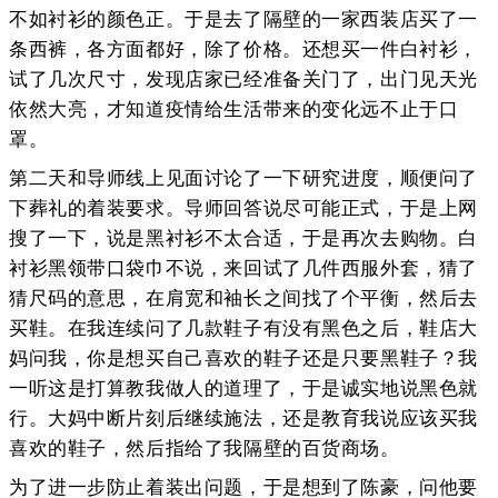
不如衬衫的颜色正。于是去了隔壁的一家西装店买了一
条西裤，各方面都好，除了价格。还想买一件白衬衫，
试了几次尺寸，发现店家已经准备关门了，出门见天光
依然大亮，才知道疫情给生活带来的变化远不止于口
罩。
第二天和导师线上见面讨论了一下研究进度，顺便问了
下葬礼的着装要求。导师回答说尽可能正式，于是上网
搜了一下，说是黑衬衫不太合适，于是再次去购物。白
衬衫黑领带口袋巾不说，来回试了几件西服外套，猜了
猜尺码的意思，在肩宽和袖长之间找了个平衡，然后去
买鞋。在我连续问了几款鞋子有没有黑色之后，鞋店大
妈问我，你是想买自己喜欢的鞋子还是只要黑鞋子？我
一听这是打算教我做人的道理了，于是诚实地说黑色就
行。大妈中断片刻后继续施法，还是教育我说应该买我
喜欢的鞋子，然后指给了我隔壁的百货商场。
为了进一步防止着装出问题，于是想到了陈豪，问他要