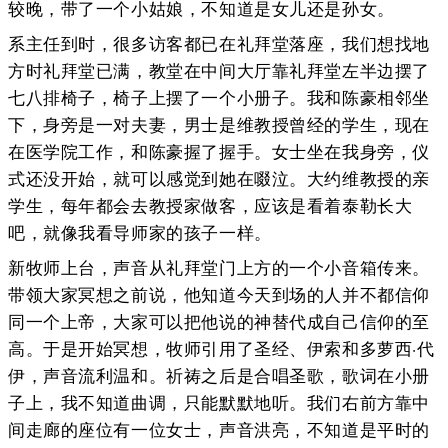
较晚，带了一个小姑娘，不知道是女儿还是孙女。
系主任到时，很多访客都已在礼拜堂落座，我们想找地
方时礼拜堂已满，教堂在中间大厅靠礼拜堂左半边摆了
七八排椅子，椅子上摆了一个小册子。我和陈豪相邻坐
下，身旁是一对夫妻，男士是维教授曾经的学生，现在
在医学院工作，和陈豪握了握手。女士坐在我身旁，仪
式还没开始，就可以感觉到她在啜泣。大约维教授的亲
学生，每年都会去教授家做客，应该是看着泰勒长大
吧，就像我看导师家的孩子一样。
新牧师上台，声音从礼拜堂门上方的一个小音箱传来。
带领大家冥想之前说，他知道今天到场的人并不都信仰
同一个上帝，大家可以把他说的神替代成自己信仰的至
高。于是开始冥想，牧师引用了圣经、伊索和多萝西·代
伊，声音流利温和。祈祷之后是合唱圣歌，歌词在小册
子上，我不知道曲调，只能默默地听。我们右前方靠中
间走廊的座位有一位女士，声音洪亮，不知道是平时的