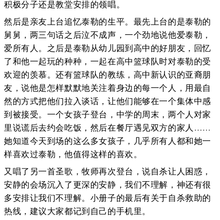
积极分子还是教堂安排的领唱。
然后是亲友上台追忆泰勒的生平。最先上台的是泰勒的
舅舅，两三句话之后泣不成声，一个劲地说他爱泰勒，
爱所有人。之后是泰勒从幼儿园到高中的好朋友，回忆
了和他一起玩的种种，一起在高中篮球队时对泰勒的受
欢迎的羡慕。还有篮球队的教练，高中新认识的亚裔朋
友，说他是怎样默默地关注着身边的每一个人，用最自
然的方式把他们拉入谈话，让他们能够在一个集体中感
到被接受。一个女孩子登台，中学的周末，两个人对家
里说谎后去约会吃饭，然后在餐厅遇见双方的家人……
她知道今天到场的这么多女孩子，几乎所有人都和她一
样喜欢过泰勒，他值得这样的喜欢。
又唱了另一首圣歌，牧师再次登台，说自杀让人困惑，
安静的会场沉入了更深的安静，我们不理解，神还有很
多安排让我们不理解。小册子的最后有关于自杀救助的
热线，建议大家都记到自己的手机里。