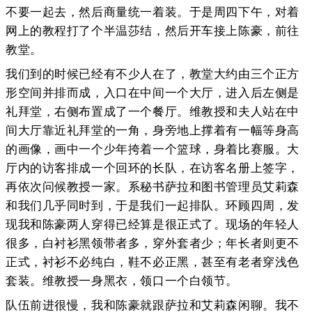
不要一起去，然后商量统一着装。于是周四下午，对着
网上的教程打了个半温莎结，然后开车接上陈豪，前往
教堂。
我们到的时候已经有不少人在了，教堂大约由三个正方
形空间并排而成，入口在中间一个大厅，进入后左侧是
礼拜堂，右侧布置成了一个餐厅。维教授和夫人站在中
间大厅靠近礼拜堂的一角，身旁地上撑着有一幅等身高
的画像，画中一个少年挎着一个篮球，身着比赛服。大
厅内的访客排成一个回环的长队，在访客名册上签字，
再依次问候教授一家。系秘书萨拉和图书管理员艾莉森
和我们几乎同时到，于是我们一起排队。环顾四周，发
现我和陈豪两人穿得已经算是很正式了。现场的年轻人
很多，白衬衫黑领带者多，穿外套者少；年长者则更不
正式，衬衫不必纯白，鞋不必正黑，甚至有老者穿浅色
套装。维教授一身黑衣，领口一个白领节。
队伍前进很慢，我和陈豪就跟萨拉和艾莉森闲聊。我不