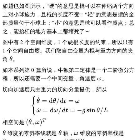
如题也如图所示，“硬”的意思是棍可以在伸缩两个方向
上对小球施力，且棍的长度不变；“轻”的意思是摆的全
部质量位于小球上；“小”的意思是球可以看作质点；总
之，能抬杠的地方基本上都堵死了～
图中有 2 个空间维度，1 个硬棍长度的约束，所以只有
1 个空间自由度。我们取自由变量为棍与重力方向的夹
\theta
角
。
θ
如本系列第 0 篇所说，牛顿第二定律是一个二阶微分方
\omega
程，所以还需要一个中间变量，角速度
。
ω
切向加速度只由重力的切向分量提供，所以
˙
\begin{cases} \dot\t
{
=
d
/
d
=
θ
θ
t
ω
˙
=
d
/
=
−
sin
/
ω
ω
d
t
g
θ
L
(\theta,\omega)^T
(
,
)
相空间是
T
θ
ω
\theta
\theta
\omega
\the
维度的零斜率线就是
轴，
维度的零斜率线是
θ
θ
ω
n\pi