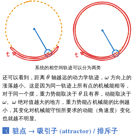
系统的相空间轨迹可以分为两类
\theta
\omega
还可以看到，距离
轴越远的动力学轨迹，
方向上的
θ
ω
涨落越小。这是因为同一轨迹上所有点的机械能相等，
\theta
\
对于同一个摆，重力势能取决于
且有界，动能取决于
θ
\omega
。
绝对值越大的地方，重力势能占机械能的比例越
ω
ω
小，其变化对机械能守恒所要求的动能（角速度）变化
也就越不明显。
驻点 → 吸引子 (attractor) / 排斥子