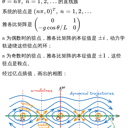
=
,
=
1
,
2
,
…
的直线族
θ
nπ
n
n=1,
(n \pi,
(
,
0
)
,
=
1
,
2
,
…
系统的驻点是
T
nπ
n
0)^T,\
0
1
\left(\begin{matrix}
(
)
雅各比矩阵是
n=1,2,\dots
0 & 1 \\ -
−
cos
/
0
g
θ
L
g\cos\theta/L & 0
\pm
±
n 为偶数时的驻点，雅各比矩阵的本征值是
，动力学
i
\end{matrix}\right)
i
轨迹绕这些驻点闭环；
\pm
±
1
n 为奇数时的驻点，雅各比矩阵的本征值是
，这些
1
驻点是鞍点。
经过亿点插值，画出的相图：