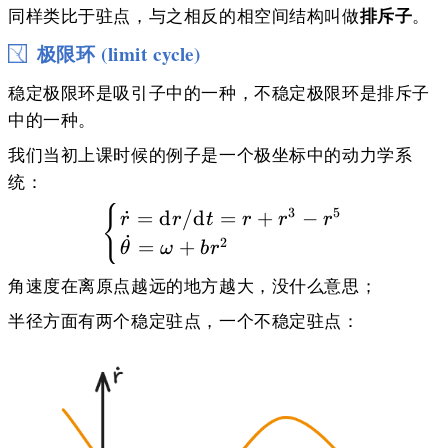
排斥子
同样类比于驻点，与之相反的相空间结构叫做
。
极限环 (limit cycle)
稳定极限环是吸引子中的一种，不稳定极限环是排斥子
中的一种。
我们当初上课时候的例子是一个极坐标中的动力学系
统：
\begin{cases} \dot r 
{
3
5
˙
=
d
/
d
=
+
−
r
r
t
r
r
r
˙
2
=
+
θ
ω
b
r
角速度在离原点越远的地方越大，没什么意思；
半径方面有两个稳定驻点，一个不稳定驻点：