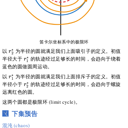
笛卡尔坐标系中的极限环
r_2^*
∗
以
为半径的圆就满足我们上面吸引子的定义。初值
r
2
r_1^*
∗
半径大于
的轨迹经过足够长的时间，会趋向于绕着
r
1
蓝色的圆做圆周运动。
r_1^*
∗
以
为半径的圆就满足我们上面排斥子的定义。初值
r
1
r_2^*
∗
半径小于
的轨迹经过足够长的时间，会趋向于螺旋
r
2
远离红色的圆。
这两个圆都是极限环 (limit cycle)。
下集预告
混沌 (chaos)