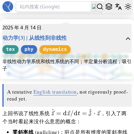
2025 年 4 月 14 日
动力学[3] | 从线性到非线性
tex
phy
dynamics
非线性动力学系统和线性系统的不同；半定量分析流程；吸引
子
A tentative
English translation
, not rigorously proof-
read yet.
˙
^
\dot{\vec
J
=
d
/
d
=
⋅
上回书说了线性系统
，引入了两
z
z
t
z
z}=\mathrm
个当时看起来没什么意思的概念：
d\vec z/\mathrm
零斜率线
(nullcline)：驻点是所有维度的零斜率线