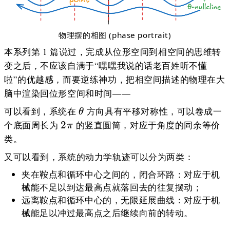
物理摆的相图 (phase portrait)
本系列第 1 篇说过，完成从位形空间到相空间的思维转
变之后，不应该自满于“嘿嘿我说的话老百姓听不懂
啦”的优越感，而要逆练神功，把相空间描述的物理在大
脑中渲染回位形空间和时间——
\theta
可以看到，系统在
方向具有平移对称性，可以卷成一
θ
2\pi
2
个底面周长为
的竖直圆筒，对应于角度的同余等价
π
类。
又可以看到，系统的动力学轨迹可以分为两类：
夹在鞍点和循环中心之间的，闭合环路：对应于机
械能不足以到达最高点就落回去的往复摆动；
远离鞍点和循环中心的，无限延展曲线：对应于机
械能足以冲过最高点之后继续向前的转动。