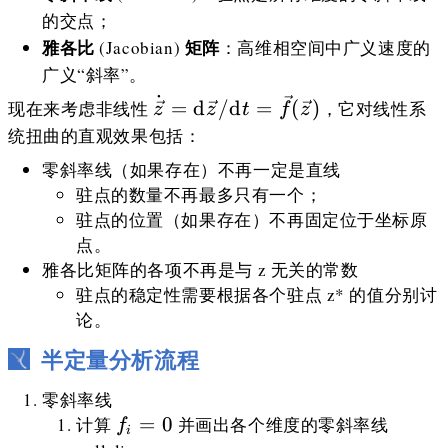
dt=\mathbb{\hat
的交点；
J}\cdot\vec z
雅各比
矩阵
(Jacobian)
：高维相空间中广义速度的
广义“斜率”。
˙
\dot{\vec
=
d
/
d
=
(
)
现在来考虑非线性
，它对线性系
z
z
t
f
z
z}=\mathrm
统扭曲的直观效果包括：
d\vec
零斜率线（如果存在）不再一定是直线
z/\mathrm
驻点的数量不再最多只有一个；
dt=\vec f
驻点的位置（如果存在）不再固定位于坐标原
(\vec z)
点。
雅各比矩阵的各项不再是与 z 无关的常数
驻点的稳定性需要根据各个驻点 z* 的值分别讨
论。
半定量分析流程
零斜率线
f_i=0
=
0
计算
并画出各个维度的零斜率线
f
i